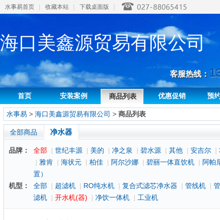
水事易首页
|
收藏本站
|
下载桌面版
|
海口美鑫源贸易有限公司
1
客服热线：
首页
安装案例
优惠促销
预
商品列表
水事易
>
海口美鑫源贸易有限公司
>
商品列表
净水器
全部商品
品牌：
全部
|
世纪丰源
|
美的
|
净之泉
|
碧水源
|
其他
|
安吉尔
|
|
雅肯
|
海状元
|
柏佳
|
阿尔沙娜
|
碧丽一体直饮机
|
阿帕
置）
机型：
全部
|
超滤机
|
RO纯水机
|
复合式滤芯净水器
|
管线机
|
滤机
|
开水机(器)
|
净饮一体机
|
工业机