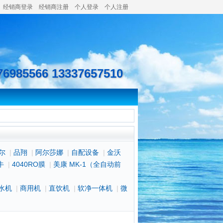
经销商登录
经销商注册
个人登录
个人注册
76985566 13337657510
尔
|
品翔
|
阿尔莎娜
|
自配设备
|
金沃
牛
|
4040RO膜
|
美康 MK-1（全自动前
水机
|
商用机
|
直饮机
|
软净一体机
|
微