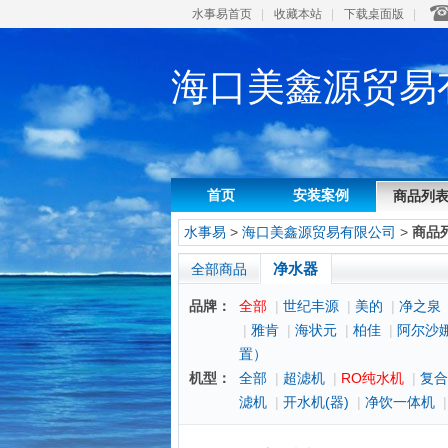
水事易首页
|
收藏本站
|
下载桌面版
|
海口美鑫源贸易
首页
安装案例
商品列
水事易
>
海口美鑫源贸易有限公司
>
商品
净水器
全部商品
品牌：
全部
|
世纪丰源
|
美的
|
净之泉
|
雅肯
|
海状元
|
柏佳
|
阿尔沙
置）
机型：
全部
|
超滤机
|
RO纯水机
|
复合
滤机
|
开水机(器)
|
净饮一体机