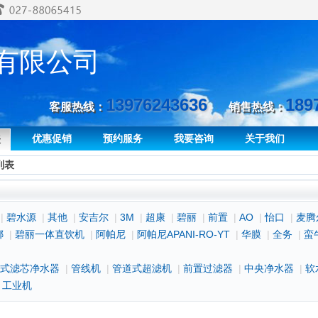
有限公司
13976243636
189
客服热线：
销售热线：
优惠促销
预约服务
我要咨询
关于我们
表
列表
|
碧水源
|
其他
|
安吉尔
|
3M
|
超康
|
碧丽
|
前置
|
AO
|
怡口
|
麦腾
娜
|
碧丽一体直饮机
|
阿帕尼
|
阿帕尼APANI-RO-YT
|
华膜
|
全务
|
蛮
式滤芯净水器
|
管线机
|
管道式超滤机
|
前置过滤器
|
中央净水器
|
软
|
工业机